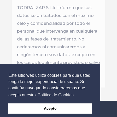
TODRALZAR S.L.le informa que sus
datos serán tratados con el máximo
celo y confidencialidad por todo el
personal que intervenga en cualquiera
de las fases del tratamiento. No
cederemos ni comunicaremos a
ningún tercero sus datos, excepto en
los casos legalmente previstos, o salvo
que el interesado nos hubiera
Este sitio web utiliza cookies para que usted
autorizado expresamente.
tenga la mejor experiencia de usuario. Si
continúa navegando consideraremos que
acepta nuestra
Política de Cookies.
Privacy Policy
Politica Cookies
Acepto
Terms of Use