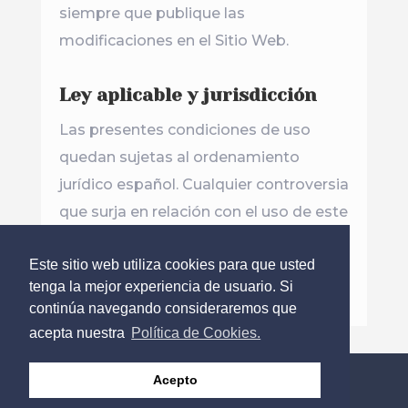
siempre que publique las
modificaciones en el Sitio Web.
Ley aplicable y jurisdicción
Las presentes condiciones de uso
quedan sujetas al ordenamiento
jurídico español. Cualquier controversia
que surja en relación con el uso de este
sitio web será sometida a la
Este sitio web utiliza cookies para que usted
jurisdicción no exclusiva de los
tenga la mejor experiencia de usuario. Si
juzgados y tribunales españoles.
continúa navegando consideraremos que
acepta nuestra
Política de Cookies.
Política Privacidad
Política Cookies
Acepto
Condiciones de Uso