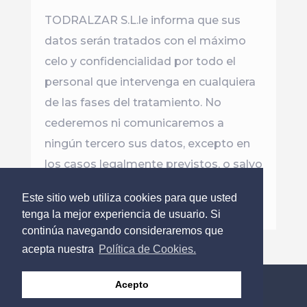
TODRALZAR S.L.le informa que sus
datos serán tratados con el máximo
celo y confidencialidad por todo el
personal que intervenga en cualquiera
de las fases del tratamiento. No
cederemos ni comunicaremos a
ningún tercero sus datos, excepto en
los casos legalmente previstos, o salvo
que el interesado nos hubiera
Este sitio web utiliza cookies para que usted
autorizado expresamente.
tenga la mejor experiencia de usuario. Si
continúa navegando consideraremos que
acepta nuestra
Política de Cookies.
Política Privacidad
Política Cookies
Acepto
Condiciones de Uso